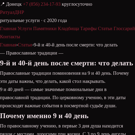
📍 Донецк
+7 (856) 234-17-93
круглосуточно
РитуалДНР
ритуальные услуги · с 2020 года
Главная
Услуги
Памятники
Кладбища
Тарифы
Статьи
Глоссарий
Контакты
Главная
›
Статьи
›
9-й и 40-й день после смерти: что делать
— Православные традиции —
9-й и 40-й день после смерти: что делать
Православные традиции поминовения на 9 и 40 день. Почему
эти даты важны, что делать, какой стол накрывать.
9 и 40 дней — самые значимые поминальные дни в
православной традиции. По церковному учению, в эти даты
происходят важные события в посмертной судьбе души.
Почему именно 9 и 40 день
По православному учению, в первые 3 дня душа находится
рядом с местами, дорогими при жизни. С 3 по 9 день ангелы